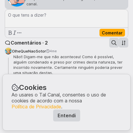
canal.
O que tens a dizer?
Comentar
Comentários · 2
OlheQueNaoSotor
4me
Não!! Digam-me que não aconteceu! Como é possível,
alguém condenado e preso por crimes desta natureza, ter
incorrido novamente. Certamente ninguém poderia prever
uma situação destas.
7
Cookies
dethos
4me
Pequeno inquérito: Quem está surpreendido?
Ao usares o Tal Canal, consentes o uso de
6
cookies de acordo com a nossa
Política de Privacidade
.
Entendi