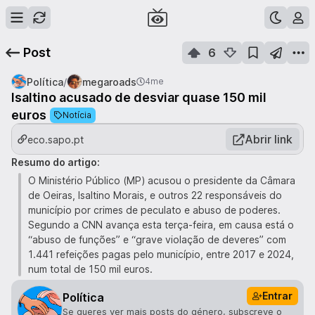
Post
6
/
Política
megaroads
4me
Isaltino acusado de desviar quase 150 mil
euros
Notícia
Abrir link
eco.sapo.pt
Resumo do artigo:
O Ministério Público (MP) acusou o presidente da Câmara
de Oeiras, Isaltino Morais, e outros 22 responsáveis do
município por crimes de peculato e abuso de poderes.
Segundo a CNN avança esta terça-feira, em causa está o
“abuso de funções” e “grave violação de deveres” com
1.441 refeições pagas pelo município, entre 2017 e 2024,
num total de 150 mil euros.
Entrar
Política
Se queres ver mais posts do género, subscreve o