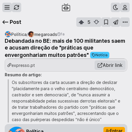
Post
5
/
Política
megaroads
1a
Debandada no BE: mais de 100 militantes saem
e acusam direção de "práticas que
envergonhariam muitos patrões"
Notícia
Abrir link
expresso.pt
Resumo do artigo:
Os subscritores da carta acusam a direção de deslizar
"placidamente para o velho centralismo democrático,
castrador e sem democracia", de "nunca assumir a
responsabilidade pelas sucessivas derrotas eleitorais" e
de tratar trabalhadores do partido com "práticas que
envergonhariam muitos patrões", acrescentando que o
caso das puérperas despedidas “não é único”
Entrar
Política