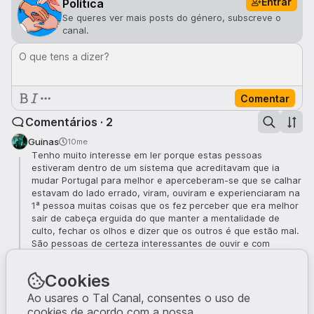
Entrar
Política
Se queres ver mais posts do género, subscreve o
canal.
O que tens a dizer?
Comentar
Comentários · 2
Guinas
10me
Tenho muito interesse em ler porque estas pessoas
estiveram dentro de um sistema que acreditavam que ia
mudar Portugal para melhor e aperceberam-se que se calhar
estavam do lado errado, viram, ouviram e experienciaram na
1ª pessoa muitas coisas que os fez perceber que era melhor
sair de cabeça erguida do que manter a mentalidade de
culto, fechar os olhos e dizer que os outros é que estão mal.
São pessoas de certeza interessantes de ouvir e com
capacidade crítica.
4
Cookies
OlheQueNaoSotor
10me
Ao usares o Tal Canal, consentes o uso de
A preciosidade que é o chega ser um partido de
cookies de acordo com a nossa