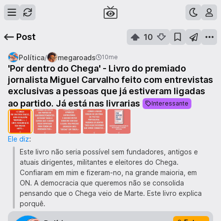
Post
10
/
Política
megaroads
10me
'Por dentro do Chega' - Livro do premiado
jornalista Miguel Carvalho feito com entrevistas
exclusivas a pessoas que já estiveram ligadas
1
de
5
ao partido. Já está nas livrarias
Interessante
Ele diz
:
Este livro não seria possível sem fundadores, antigos e
atuais dirigentes, militantes e eleitores do Chega.
Confiaram em mim e fizeram-no, na grande maioria, em
ON. A democracia que queremos não se consolida
pensando que o Chega veio de Marte. Este livro explica
porquê.