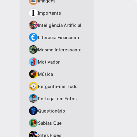
Imagens
Importante
Inteligência Artificial
Literacia Financeira
Mesmo Interessante
Motivador
Música
Pergunta-me Tudo
Portugal em Fotos
Questionário
Sabias Que
Sites Fixes