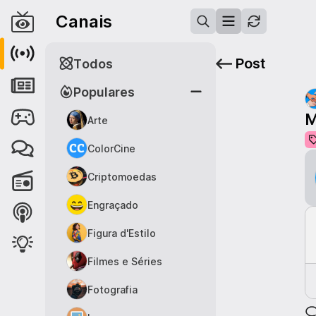
Canais
Post
Todos
Populares
M
Arte
ColorCine
Criptomoedas
Engraçado
Figura d'Estilo
Filmes e Séries
Fotografia