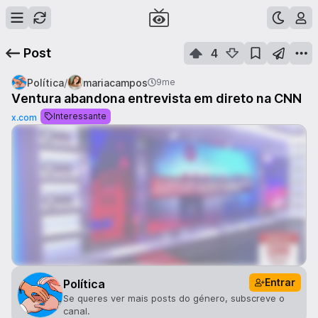
Post
4
/
Política
mariacampos
9me
Ventura abandona entrevista em direto na CNN
Interessante
x.com
Entrar
Política
Se queres ver mais posts do género, subscreve o
canal.