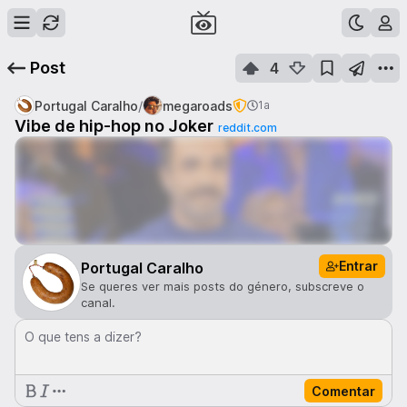
Post
4
/
Portugal Caralho
megaroads
1a
Vibe de hip-hop no Joker
reddit.com
Entrar
Portugal Caralho
Se queres ver mais posts do género, subscreve o
canal.
O que tens a dizer?
Comentar