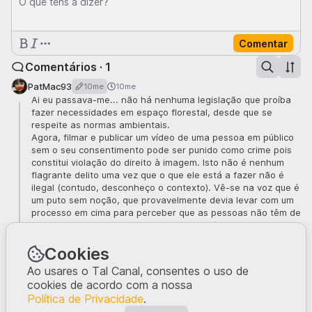
O que tens a dizer?
Comentar
Comentários · 1
PatMac93
10me
10me
Ai eu passava-me... não há nenhuma legislação que proíba
fazer necessidades em espaço florestal, desde que se
respeite as normas ambientais.
Agora, filmar e publicar um vídeo de uma pessoa em público
sem o seu consentimento pode ser punido como crime pois
constitui violação do direito à imagem. Isto não é nenhum
flagrante delito uma vez que o que ele está a fazer não é
ilegal (contudo, desconheço o contexto). Vê-se na voz que é
um puto sem noção, que provavelmente devia levar com um
processo em cima para perceber que as pessoas não têm de
se reger por aquilo que ele gosta ou não (repito que
desconheço o contexto e estou apenas a julgar pelo que
Cookies
vejo neste vídeo).
Ao usares o Tal Canal, consentes o uso de
É muito giro e engraçado até ser um familiar ou amigo nosso
cookies de acordo com a nossa
a ter um vídeo publicado para todo o mundo ver.
Política de Privacidade
.
3