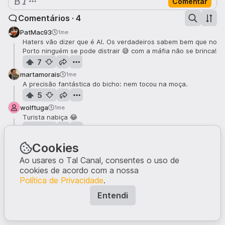
Comentar
Comentários · 4
PatMac93
1me
Haters vão dizer que é AI. Os verdadeiros sabem bem que no
Porto ninguém se pode distrair 😅 com a máfia não se brinca!
7
martamorais
1me
A precisão fantástica do bicho: nem tocou na moça.
5
wolftuga
1me
Turista nabiça 😂
4
taniacarvalho
1me
Cookies
Clássico. 😆
Ao usares o Tal Canal, consentes o uso de
3
cookies de acordo com a nossa
Política de Privacidade
.
Entendi