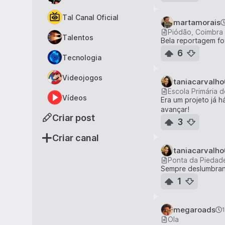
Tal Canal Oficial
martamorais
Piódão, Coimbra
Talentos
Bela reportagem foto
6
Tecnologia
Videojogos
taniacarvalho
Escola Primária d
Vídeos
Era um projeto já 
avançar!
Criar post
3
Criar canal
taniacarvalho
Ponta da Piedade
Sempre deslumbrante
1
megaroads
Ola