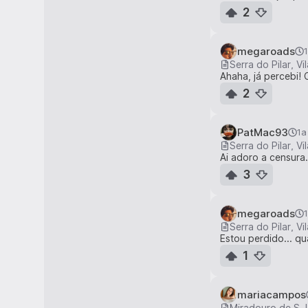
2
megaroads
Serra do Pilar, V
Ahaha, já percebi!
2
PatMac93
1a
Serra do Pilar, V
Ai adoro a censura.
3
megaroads
Serra do Pilar, V
Estou perdido... qu
1
mariacampos
Miradouro de S. 