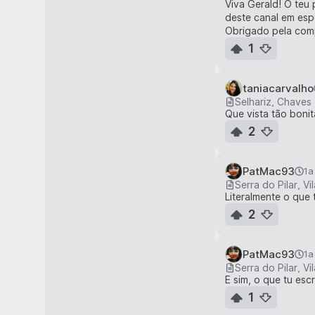
Viva Gerald! O teu 
deste canal em espe
Obrigado pela com
1
taniacarvalho
Selhariz, Chaves
Que vista tão bonit
2
PatMac93
1a
Serra do Pilar, V
Literalmente o que
2
PatMac93
1a
Serra do Pilar, V
E sim, o que tu esc
1