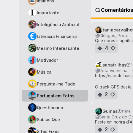
Imagens
Comentário
Importante
Inteligência Artificial
taniacarvalho
Clérigos, Porto
Literacia Financeira
Que cores magnífi
4
Mesmo Interessante
Motivador
sapatrilhas
9
Rota Vicentina -
Música
https://sapatrilhas
Pergunta-me Tudo
O track GPS deste 
2
Portugal em Fotos
Questionário
Guinas
11me
Santa Cruz do Do
Sabias Que
Festa em honra d'A
2
Sites Fixes