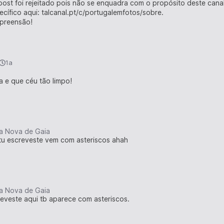
post foi rejeitado pois não se enquadra com o propósito deste canal,
cífico aqui: talcanal.pt/c/portugalemfotos/sobre.
preensão!
1a
a e que céu tão limpo!
ila Nova de Gaia
 tu escreveste vem com asteriscos ahah
ila Nova de Gaia
reveste aqui tb aparece com asteriscos.