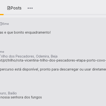
s
Posts
5me
cas e que bonito enquadramento!
me
 Trilho dos Pescadores, Odemira, Beja
.pt/pt/trilho/rota-vicentina-trilho-dos-pescadores-etapa-porto-covo
percurso está disponível, pronto para descarregar ou usar diretame
uro, Baião
 nossa senhora dos fungos