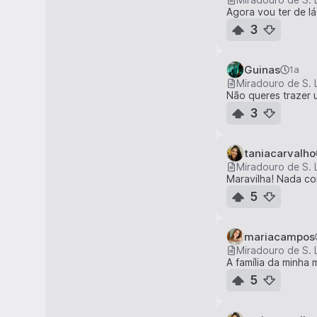
Agora vou ter de lá 
3
Guinas
1a
Miradouro de S. 
Não queres trazer 
3
taniacarvalho
Miradouro de S. 
Maravilha! Nada co
5
mariacampos
Miradouro de S. 
A família da minha 
5