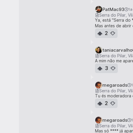
PatMac93
1a
Serra do Pilar, V
Ya, está "Serra do 
Mas antes de abrir 
2
taniacarvalho
Serra do Pilar, V
A mim não me aparec
3
megaroads
Serra do Pilar, V
Tu és moderadora d
2
megaroads
Serra do Pilar, V
Mas só **** já apa