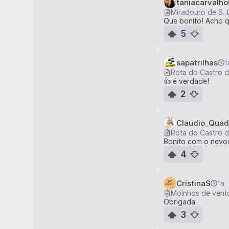
taniacarvalho
Miradouro de S. 
Que bonito! Acho q
5
sapatrilhas
1
Rota do Castro d
👍 é verdade!
2
Claudio_Quad
Rota do Castro d
Bonito com o nevoe
4
CristinaS
1a
Moínhos de vento
Obrigada
3