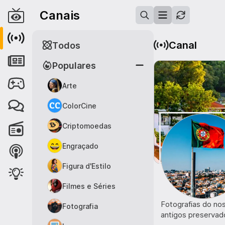
Canais
Canal
Todos
Populares
Arte
ColorCine
Criptomoedas
Engraçado
Figura d'Estilo
Filmes e Séries
Fotografias do nos
Fotografia
antigos preservado