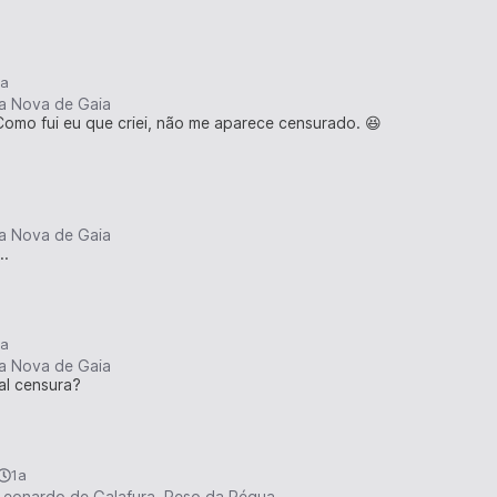
1a
ila Nova de Gaia
 Como fui eu que criei, não me aparece censurado. 😆
ila Nova de Gaia
..
1a
ila Nova de Gaia
al censura?
1a
Leonardo de Galafura, Peso da Régua