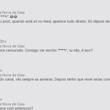
ila Nova de Gaia
****r" 😂😂
o post, quando está só no feed, aparece tudo direito. Só depois de
1a
ila Nova de Gaia
e censurado. Consigo ver escrito '****r', tu não, é isso?
1a
ila Nova de Gaia
o canal, vês sempre as asneiras. Depois tenho que rever estas con
1a
ila Nova de Gaia
rece com asteriscos?