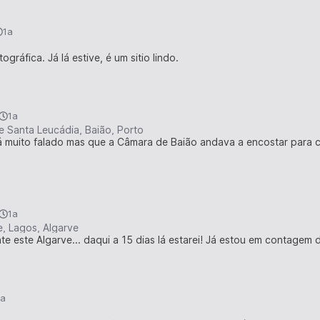
1a
gráfica. Já lá estive, é um sitio lindo.
1a
e Santa Leucádia, Baião, Porto
há muito falado mas que a Câmara de Baião andava a encostar para ca
1a
, Lagos, Algarve
 este Algarve... daqui a 15 dias lá estarei! Já estou em contagem d
1a