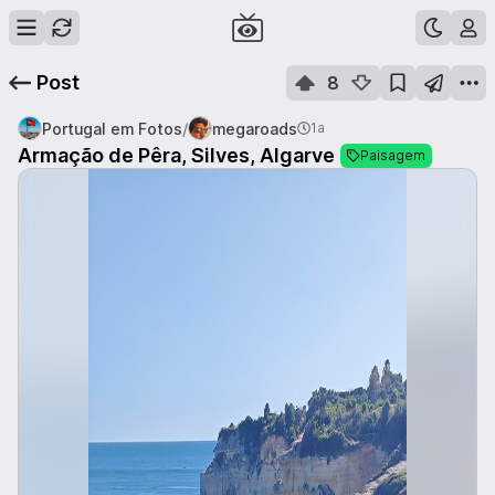
Post
8
/
Portugal em Fotos
megaroads
1a
Armação de Pêra, Silves, Algarve
Paisagem