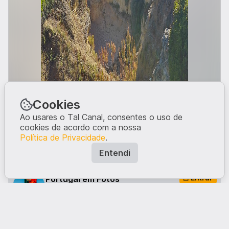
Cookies
Ao usares o Tal Canal, consentes o uso de
cookies de acordo com a nossa
Política de Privacidade
.
Entendi
Entrar
Portugal em Fotos
Se queres ver mais posts do género, subscreve o
canal.
O que tens a dizer?