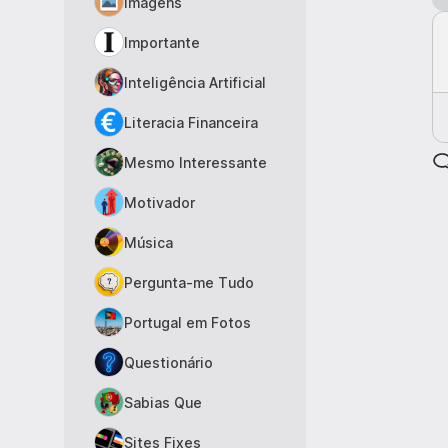
Imagens
Importante
Inteligência Artificial
Literacia Financeira
Mesmo Interessante
Motivador
Música
Pergunta-me Tudo
Portugal em Fotos
Questionário
Sabias Que
Sites Fixes