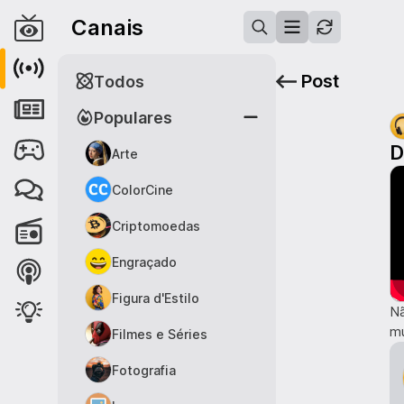
Canais
Post
Todos
Populares
D
Arte
ColorCine
Criptomoedas
Engraçado
Figura d'Estilo
Nã
m
Filmes e Séries
Fotografia