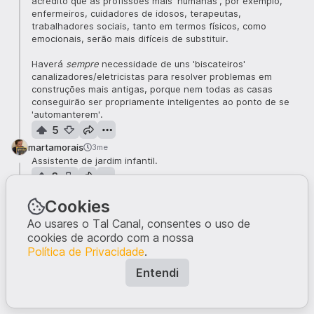
acredito que as profissões mais 'humanas', por exemplo,
enfermeiros, cuidadores de idosos, terapeutas,
trabalhadores sociais, tanto em termos físicos, como
emocionais, serão mais difíceis de substituir.
Haverá
sempre
necessidade de uns 'biscateiros'
canalizadores/eletricistas para resolver problemas em
construções mais antigas, porque nem todas as casas
conseguirão ser propriamente inteligentes ao ponto de se
'automanterem'.
5
martamorais
3me
Assistente de jardim infantil.
3
martamorais
3me
Cookies
Eu diria que os desportistas em geral também. Porque, qual é
a piada
disto
? Eventualmente imagino que haverá os Jogos
Ao usares o Tal Canal, consentes o uso de
Olímpicos dos humanos e os Jogos Olímpicos dos robots...
cookies de acordo com a nossa
2
Política de Privacidade
.
Entendi