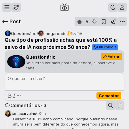
Post
5
/
Questionário
megaroads
3me
Que tipo de profissão achas que está 100% a
salvo da IA ​​nos próximos 50 anos?
Futurologia
Entrar
Questionário
Se queres ver mais posts do género, subscreve o
canal.
O que tens a dizer?
Comentar
Comentários · 3
taniacarvalho
3me
Garantir a 100% acho complicado, porque o mundo nessa
altura será bem diferente do que conhecemos agora, mas