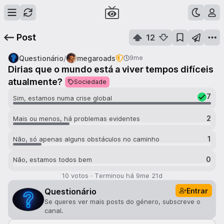
Post
12
/
Questionário
megaroads
9me
Dirias que o mundo está a viver tempos difíceis
atualmente?
Sociedade
7
Sim, estamos numa crise global
2
Mais ou menos, há problemas evidentes
1
Não, só apenas alguns obstáculos no caminho
0
Não, estamos todos bem
10
votos
·
Terminou há
9me 21d
Entrar
Questionário
Se queres ver mais posts do género, subscreve o
canal.