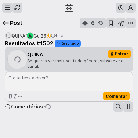
Post
6
/
QUINA
Gui26
4me
Resultados #1502
Resultado
Entrar
QUINA
Se queres ver mais posts do género, subscreve o
canal.
O que tens a dizer?
Comentar
Comentários ·