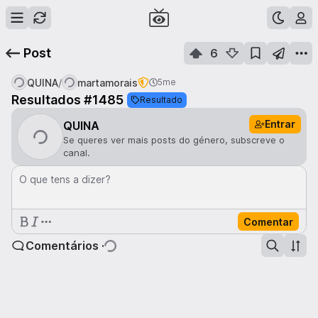
Post
6
/
QUINA
martamorais
5me
Resultados #1485
Resultado
Entrar
QUINA
Se queres ver mais posts do género, subscreve o
canal.
O que tens a dizer?
Comentar
Comentários ·