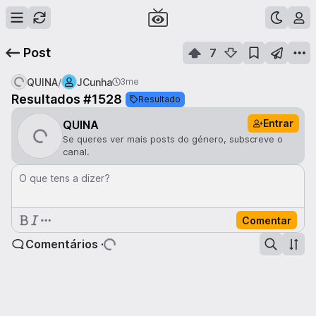
Post
7
/
QUINA
JCunha
3me
Resultados #1528
Resultado
Entrar
QUINA
Se queres ver mais posts do género, subscreve o
canal.
O que tens a dizer?
Comentar
Comentários ·