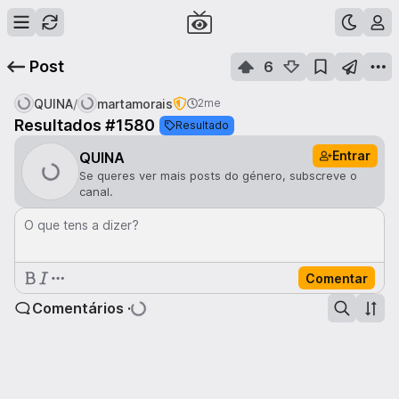
Post
6
/
QUINA
martamorais
2me
Resultados #1580
Resultado
Entrar
QUINA
Se queres ver mais posts do género, subscreve o
canal.
O que tens a dizer?
Comentar
Comentários ·