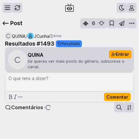
Post
6
/
QUINA
JCunha
4me
Resultados #1493
Resultado
Entrar
QUINA
Se queres ver mais posts do género, subscreve o
canal.
O que tens a dizer?
Comentar
Comentários ·