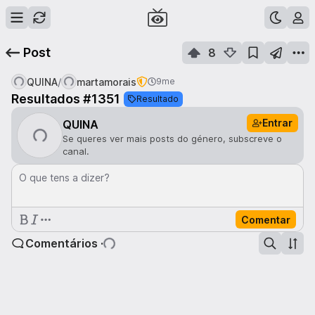
Post
8
/
QUINA
martamorais
9me
Resultados #1351
Resultado
Entrar
QUINA
Se queres ver mais posts do género, subscreve o
canal.
O que tens a dizer?
Comentar
Comentários ·