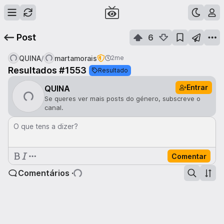
Post
6
/
QUINA
martamorais
2me
Resultados #1553
Resultado
Entrar
QUINA
Se queres ver mais posts do género, subscreve o
canal.
O que tens a dizer?
Comentar
Comentários ·