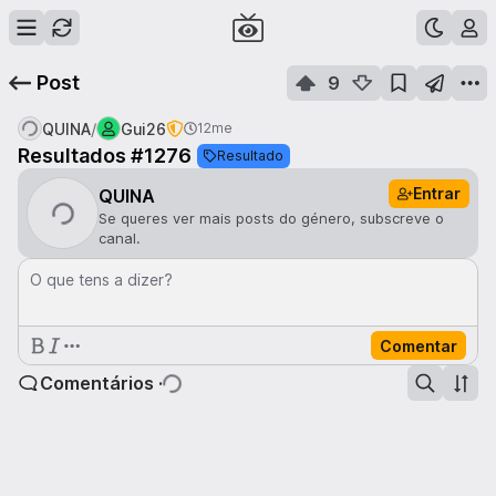
Post
9
/
QUINA
Gui26
12me
Resultados #1276
Resultado
Entrar
QUINA
Se queres ver mais posts do género, subscreve o
canal.
O que tens a dizer?
Comentar
Comentários ·