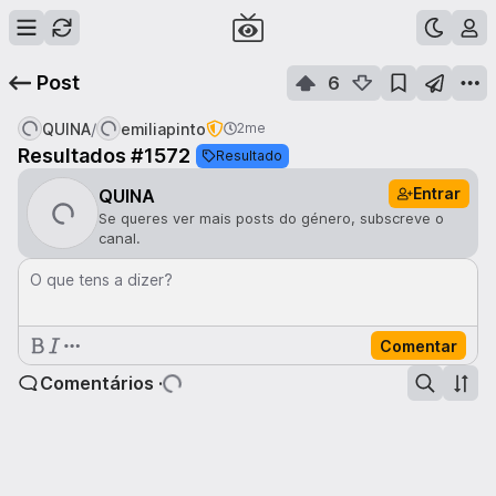
Post
6
/
QUINA
emiliapinto
2me
Resultados #1572
Resultado
Entrar
QUINA
Se queres ver mais posts do género, subscreve o
canal.
O que tens a dizer?
Comentar
Comentários ·