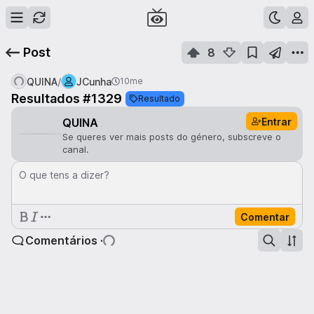
Post
8
/
QUINA
JCunha
10me
Resultados #1329
Resultado
Entrar
QUINA
Se queres ver mais posts do género, subscreve o
canal.
O que tens a dizer?
Comentar
Comentários ·