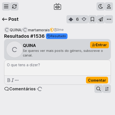
Post
6
/
QUINA
martamorais
3me
Resultados #1536
Resultado
Entrar
QUINA
Se queres ver mais posts do género, subscreve o
canal.
O que tens a dizer?
Comentar
Comentários ·