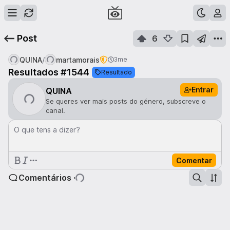
Post
6
/
QUINA
martamorais
3me
Resultados #1544
Resultado
Entrar
QUINA
Se queres ver mais posts do género, subscreve o
canal.
O que tens a dizer?
Comentar
Comentários ·