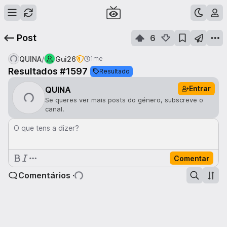
Post
6
/
QUINA
Gui26
1me
Resultados #1597
Resultado
Entrar
QUINA
Se queres ver mais posts do género, subscreve o
canal.
O que tens a dizer?
Comentar
Comentários ·