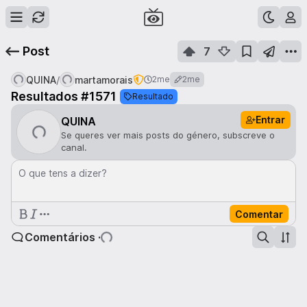
Post
7
/
QUINA
martamorais
2me
2me
Resultados #1571
Resultado
Entrar
QUINA
Se queres ver mais posts do género, subscreve o
canal.
O que tens a dizer?
Comentar
Comentários ·