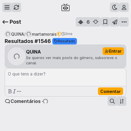
Post
6
/
QUINA
martamorais
3me
Resultados #1546
Resultado
Entrar
QUINA
Se queres ver mais posts do género, subscreve o
canal.
O que tens a dizer?
Comentar
Comentários ·