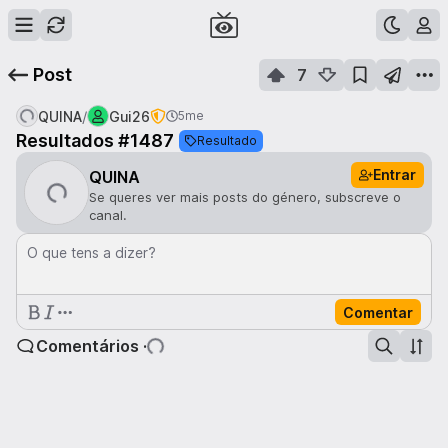
Post
7
/
QUINA
Gui26
5me
Resultados #1487
Resultado
Entrar
QUINA
Se queres ver mais posts do género, subscreve o
canal.
O que tens a dizer?
Comentar
Comentários ·