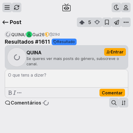
Post
5
/
QUINA
Gui26
29d
Resultados #1611
Resultado
Entrar
QUINA
Se queres ver mais posts do género, subscreve o
canal.
O que tens a dizer?
Comentar
Comentários ·