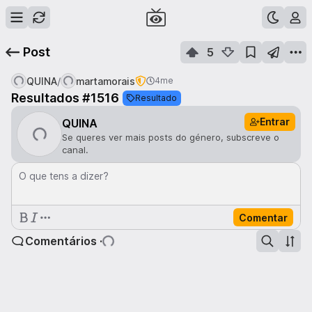
Post
5
/
QUINA
martamorais
4me
Resultados #1516
Resultado
Entrar
QUINA
Se queres ver mais posts do género, subscreve o
canal.
O que tens a dizer?
Comentar
Comentários ·