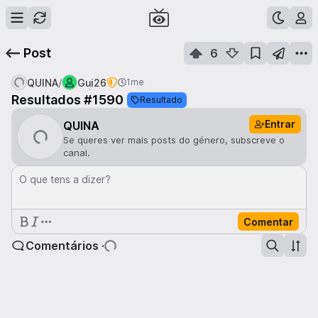
Post
6
/
QUINA
Gui26
1me
Resultados #1590
Resultado
Entrar
QUINA
Se queres ver mais posts do género, subscreve o
canal.
O que tens a dizer?
Comentar
Comentários ·