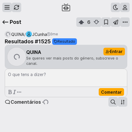
Post
6
/
QUINA
JCunha
3me
Resultados #1525
Resultado
Entrar
QUINA
Se queres ver mais posts do género, subscreve o
canal.
O que tens a dizer?
Comentar
Comentários ·