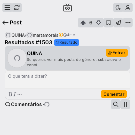
Post
6
/
QUINA
martamorais
4me
Resultados #1503
Resultado
Entrar
QUINA
Se queres ver mais posts do género, subscreve o
canal.
O que tens a dizer?
Comentar
Comentários ·