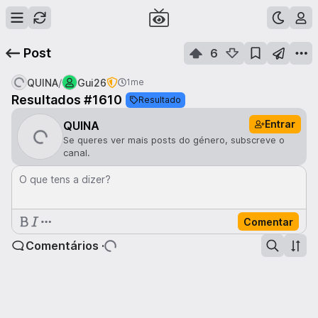
Post
6
/
QUINA
Gui26
1me
Resultados #1610
Resultado
Entrar
QUINA
Se queres ver mais posts do género, subscreve o
canal.
O que tens a dizer?
Comentar
Comentários ·