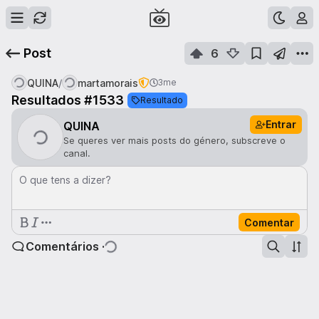
Post
6
/
QUINA
martamorais
3me
Resultados #1533
Resultado
Entrar
QUINA
Se queres ver mais posts do género, subscreve o
canal.
O que tens a dizer?
Comentar
Comentários ·