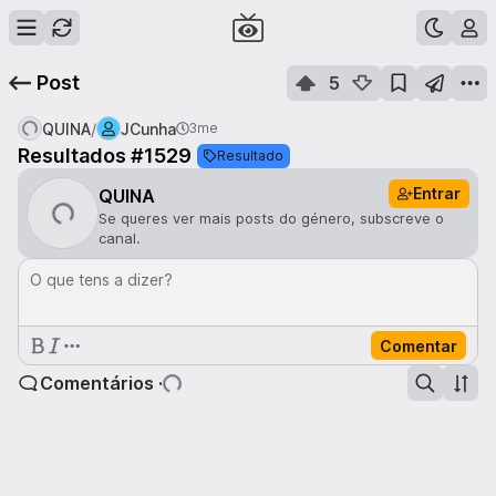
Post
5
/
QUINA
JCunha
3me
Resultados #1529
Resultado
Entrar
QUINA
Se queres ver mais posts do género, subscreve o
canal.
O que tens a dizer?
Comentar
Comentários ·