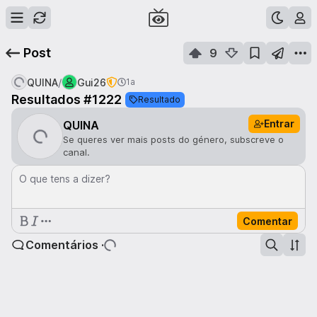
Post
9
/
QUINA
Gui26
1a
Resultados #1222
Resultado
Entrar
QUINA
Se queres ver mais posts do género, subscreve o
canal.
O que tens a dizer?
Comentar
Comentários ·