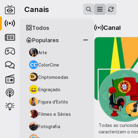
Canais
Canal
Todos
Populares
Arte
ColorCine
Criptomoedas
Engraçado
Figura d'Estilo
Filmes e Séries
Todas as curiosid
Fotografia
caracterizam o noss