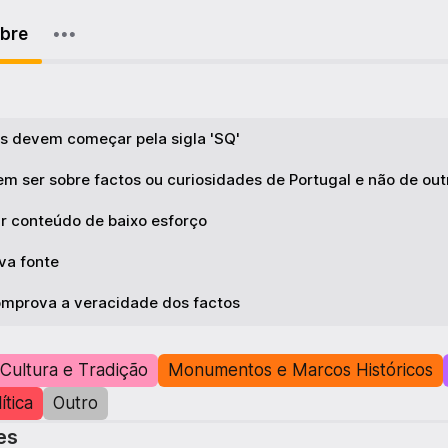
bre
s devem começar pela sigla 'SQ'
m ser sobre factos ou curiosidades de Portugal e não de out
har conteúdo de baixo esforço
iva fonte
omprova a veracidade dos factos
Cultura e Tradição
Monumentos e Marcos Históricos
ítica
Outro
es