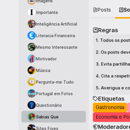
Imagens
Posts
So
Importante
Inteligência Artificial
Regras
Literacia Financeira
1
.
Todos os post
Mesmo Interessante
2
.
Os posts deve
Motivador
3
.
Evita partill
Música
4
.
Cita a respet
Pergunta-me Tudo
5
.
Averigua e c
Portugal em Fotos
Etiquetas
Questionário
Gastronomia
Economia e Pol
Sabias Que
Moderador
Sites Fixes