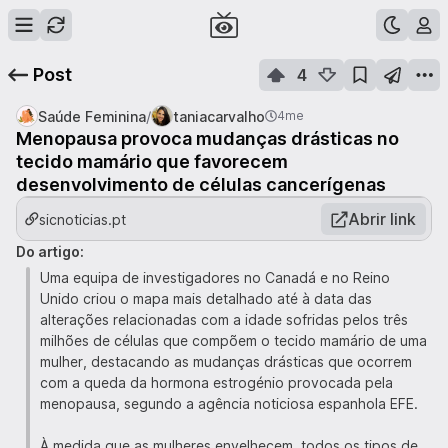
Post
4
/
Saúde Feminina
taniacarvalho
4me
Menopausa provoca mudanças drásticas no
tecido mamário que favorecem
desenvolvimento de células cancerígenas
Abrir link
sicnoticias.pt
Do artigo:
Uma equipa de investigadores no Canadá e no Reino
Unido criou o mapa mais detalhado até à data das
alterações relacionadas com a idade sofridas pelos três
milhões de células que compõem o tecido mamário de uma
mulher, destacando as mudanças drásticas que ocorrem
com a queda da hormona estrogénio provocada pela
menopausa, segundo a agência noticiosa espanhola EFE.
À medida que as mulheres envelhecem, todos os tipos de