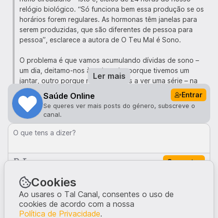
relógio biológico. “Só funciona bem essa produção se os
horários forem regulares. As hormonas têm janelas para
serem produzidas, que são diferentes de pessoa para
pessoa”, esclarece a autora de O Teu Mal é Sono.
O problema é que vamos acumulando dívidas de sono –
um dia, deitamo-nos à meia-noite porque tivemos um
Ler mais
jantar, outro porque nos distraímos a ver uma série – na
expectativa de compensar no fim-de-semana as horas
Entrar
Saúde Online
perdidas. “A dívida ao banco pode ser paga, mas a dívida
Se queres ver mais posts do género, subscreve o
de sono nunca se consegue pagar na totalidade”,
canal.
compara, com humor, a médica Eulália Semedo.
O que tens a dizer?
Para prevenir estes dramas, é imprescindível adoptar uma
rotina de preparação do sono. “Em casa, à noite, é
Comentar
importante controlar a intensidade luminosa, para
mimetizar o pôr-do-sol que está a acontecer lá fora. As
Comentários · 0
Cookies
luzes devem ser de baixa intensidade e mais alaranjadas,
deslocadas dos olhos. Não queremos estimular os
Ao usares o Tal Canal, consentes o uso de
cookies de acordo com a nossa
receptores que vão confundir o pico de melatonina”,
Ninguém comentou neste post.
Política de Privacidade
.
aponta Eulália Semedo.