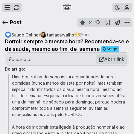
Post
2
/
Saúde Online
taniacarvalho
4me
Dormir sempre à mesma hora? Recomenda-se e
dá saúde, mesmo ao fim-de-semana
Artigo
Abrir link
publico.pt
Do artigo:
Uma boa rotina do sono inclui a quantidade de horas
dormidas (nunca menos de sete por noite), mas também
implica ir dormir todos os dias à mesma hora, mesmo ao
fim-de-semana. Esqueça a ideia de ficar a ver séries até à
uma da manhã, de sábado para domingo, porque poderá
comprometer toda a semana seguinte, avisam as
especialistas ouvidas pelo PÚBLICO.
A hora de ir dormir está ligada à produção hormonal e ao
ritmo circadiano – isto é, ciclos de 24 horas do nosso