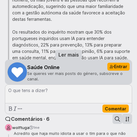
automedicação, sugerindo que uma maior familiaridade
com a gestão autónoma da saúde favorece a aceitação
destas ferramentas.
Os resultados do inquérito mostram que 30% dos
portugueses inquiridos usam IA para entender
diagnósticos, 22% para prevenção, 13% para preparar
uma consulta, 11% para segunda opinião, 6% para suporte
Ler mais
em saúde mental, enquanto 49% não usam IA para saúde.
Entrar
Saúde Online
Como preocupações quanto à utilização da inteligência
Se queres ver mais posts do género, subscreve o
artificial na saúde, 61% dos portugueses inquiridos temem
canal.
erros ou diagnósticos incorretos, acima da média dos 20
países (54%). Seguem-se as preocupações com a
O que tens a dizer?
utilização indevida dos dados de saúde (46%), acima da
média dos países analisados (41%), e com a redução da
Comentar
interação humana nos cuidados de saúde (43%), também
acima da média (38%).
Comentários · 6
wolftuga
1me
Link para o estudo
.
Acredito que haja muito idiota a usar o tlm para o que não