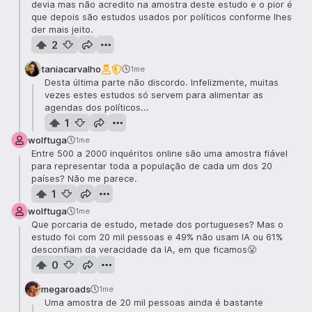
devia mas não acredito na amostra deste estudo e o pior é
que depois são estudos usados por políticos conforme lhes
der mais jeito.
2
taniacarvalho
1me
Desta última parte não discordo. Infelizmente, muitas
vezes estes estudos só servem para alimentar as
agendas dos políticos...
1
wolftuga
1me
Entre 500 a 2000 inquéritos online são uma amostra fiável
para representar toda a população de cada um dos 20
países? Não me parece.
1
wolftuga
1me
Que porcaria de estudo, metade dos portugueses? Mas o
estudo foi com 20 mil pessoas e 49% não usam IA ou 61%
desconfiam da veracidade da IA, em que ficamos😤
0
megaroads
1me
Uma amostra de 20 mil pessoas ainda é bastante