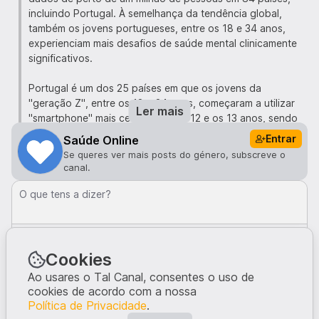
incluindo Portugal. À semelhança da tendência global,
também os jovens portugueses, entre os 18 e 34 anos,
experienciam mais desafios de saúde mental clinicamente
significativos.
Portugal é um dos 25 países em que os jovens da
"geração Z", entre os 18 e 24 anos, começaram a utilizar
Ler mais
"smartphone" mais cedo, entre os 12 e os 13 anos, sendo
que o acesso precoce a "smartphones" está associado ao
Entrar
Saúde Online
aumento de ideação suicida, agressão e outros problemas
Se queres ver mais posts do género, subscreve o
na vida adulta.
canal.
Outro dos aspetos em que Portugal surge destacado diz
O que tens a dizer?
respeito aos laços familiares fortes, associados a sintomas
depressivos "significativamente mais baixos". Em 18.º
Comentar
lugar no "ranking", Portugal é dos países em que a
percentagem de jovens adultos com laços familiares fortes
Cookies
Comentários · 1
é mais próxima da registada entre os adultos acima dos
Ao usares o Tal Canal, consentes o uso de
PatMac93
5me
55 anos.
cookies de acordo com a nossa
Laços familiares fortes 😅 tem piada essa expressão.
Política de Privacidade
.
2