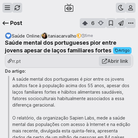
Post
6
/
Saúde Online
taniacarvalho
5me
Saúde mental dos portugueses pior entre
jovens apesar de laços familiares fortes
Artigo
Abrir link
rr.pt
Do artigo:
A saúde mental dos portugueses é pior entre os jovens
adultos face à população acima dos 55 anos, apesar dos
laços familiares fortes e hábitos alimentares saudáveis,
fatores socioculturais habitualmente associados a essa
diferença geracional.
O relatório, da organização Sapien Labs, mede a saúde
mental das populações com acesso à Internet e na edição
mais recente, divulgada esta quinta-feira, apresenta
dados de perto de um milhão de pessoas em 84 países,