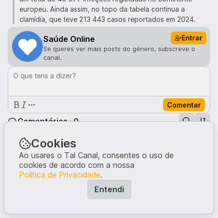
europeu. Ainda assim, no topo da tabela continua a
clamídia, que teve 213 443 casos reportados em 2024.
Entrar
Saúde Online
Se queres ver mais posts do género, subscreve o
canal.
O que tens a dizer?
Comentar
Comentários · 0
Cookies
Ninguém comentou neste post.
Ao usares o Tal Canal, consentes o uso de
Escreve a tua opinião, dando início à conversa.
cookies de acordo com a nossa
Política de Privacidade
.
Entendi