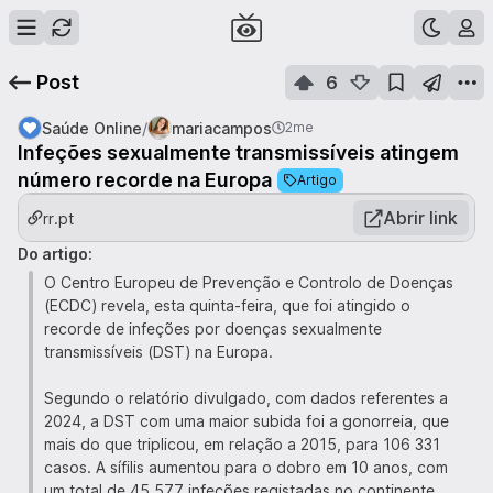
Post
6
/
Saúde Online
mariacampos
2me
Infeções sexualmente transmissíveis atingem
número recorde na Europa
Artigo
Abrir link
rr.pt
Do artigo:
O Centro Europeu de Prevenção e Controlo de Doenças
(ECDC) revela, esta quinta-feira, que foi atingido o
recorde de infeções por doenças sexualmente
transmissíveis (DST) na Europa.
Segundo o relatório divulgado, com dados referentes a
2024, a DST com uma maior subida foi a gonorreia, que
mais do que triplicou, em relação a 2015, para 106 331
casos. A sífilis aumentou para o dobro em 10 anos, com
um total de 45 577 infeções registadas no continente