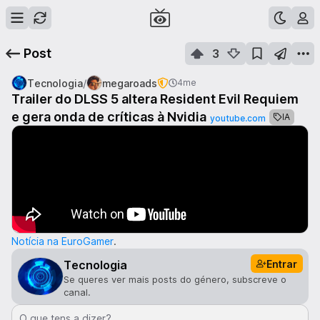
Post
3
/
Tecnologia
megaroads
4me
Trailer do DLSS 5 altera Resident Evil Requiem
e gera onda de críticas à Nvidia
IA
youtube.com
Notícia na EuroGamer
.
Entrar
Tecnologia
Se queres ver mais posts do género, subscreve o
canal.
O que tens a dizer?