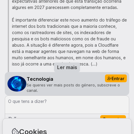
expectativas anteriores de que esta transição ocorreria
algures em 2027 parecessem completamente erradas.
É importante diferenciar este novo aumento do tráfego de
internet dos bots tradicionais que a maioria conhece,
como os rastreadores de sites, os indexadores de
pesquisa e os bots maliciosos como os de fraude ou
abuso. A situação é diferente agora, pois a Cloudflare
está a mapear agentes que navegam na web de forma
muito semelhante aos humanos, em nome dos humanos, e
isso já ocorre a uma escala gigantesca. (...)
Ler mais
A Cloudflare estima que estes agentes de IA estejam online
Entrar
Tecnologia
a realizar tarefas como ler páginas de produtos, verificar
Se queres ver mais posts do género, subscreve o
preços, executar tarefas online de várias etapas, como
canal.
comparar voos, extrair e indexar conteúdo da web (mas
O que tens a dizer?
para modelos de IA, não para motores de busca) e atuar
como assistentes pessoais para encomendar comida,
comparar e comprar, e lidar com interações de
Comentar
atendimento ao cliente.
Comentários · 0
Cookies
À data da redação deste texto, os dados da Cloudflare