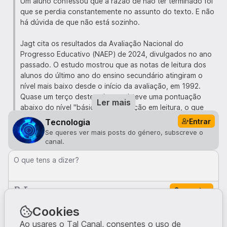
Um aluno confessou que a razão de não ter terminado foi
que se perdia constantemente no assunto do texto. E não
há dúvida de que não está sozinho.
Jagt cita os resultados da Avaliação Nacional do
Progresso Educativo (NAEP) de 2024, divulgados no ano
passado. O estudo mostrou que as notas de leitura dos
alunos do último ano do ensino secundário atingiram o
nível mais baixo desde o início da avaliação, em 1992.
Quase um terço destes alunos obteve uma pontuação
Ler mais
abaixo do nível "básico" da avaliação em leitura, o que
significa que provavelmente "não conseguem tirar
Entrar
Tecnologia
conclusões gerais com base em conceitos apresentados
Se queres ver mais posts do género, subscreve o
explicitamente num texto". As crianças mais novas não
canal.
estão em melhor situação: um relatório recente da
O que tens a dizer?
Fundação Annie E. Casey constatou que 70% dos alunos
do quarto ano, ou cerca de dois milhões de crianças, não
conseguem ler a um nível proficiente.
Comentar
"O que estou a ver na minha sala de aula já não é um
Comentários · 0
Cookies
palpite", escreve Jagt. "Há um colapso geracional
Ao usares o Tal Canal, consentes o uso de
mensurável na leitura e escrita consistentes, e a academia