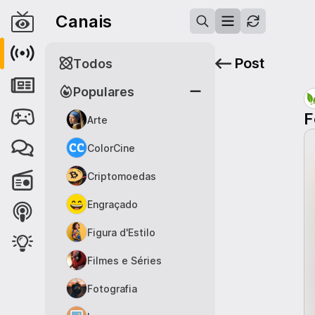
Canais
Post
Todos
Populares
F
Arte
ColorCine
Criptomoedas
Engraçado
Figura d'Estilo
Filmes e Séries
Fotografia