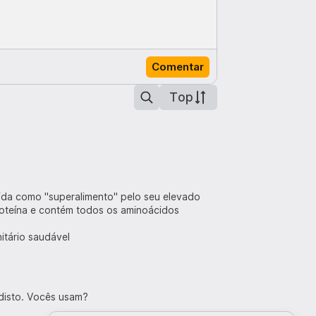
Comentar
Top
cida como "superalimento" pelo seu elevado
roteína e contém todos os aminoácidos
itário saudável
 disto. Vocês usam?