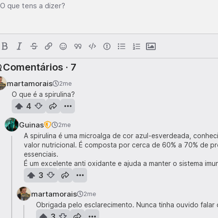
O que tens a dizer?
Comentários · 7
martamorais
2me
O que é a spirulina?
4
Guinas
2me
A spirulina é uma microalga de cor azul-esverdeada, conhe
valor nutricional. É composta por cerca de 60% a 70% de p
essenciais.
É um excelente anti oxidante e ajuda a manter o sistema imun
3
martamorais
2me
Obrigada pelo esclarecimento. Nunca tinha ouvido falar
3