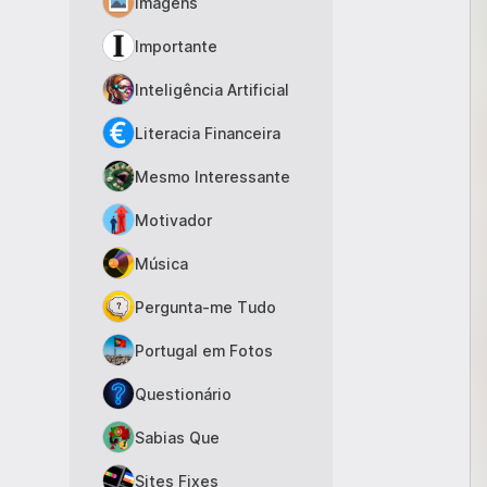
Imagens
Importante
Inteligência Artificial
Literacia Financeira
Mesmo Interessante
Motivador
Música
Pergunta-me Tudo
Portugal em Fotos
Questionário
Sabias Que
Sites Fixes