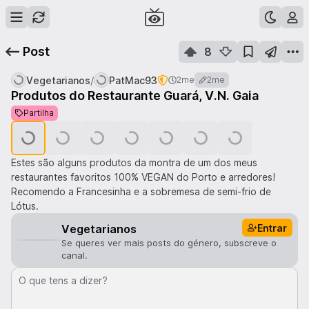
Post
8
/
Vegetarianos
PatMac93
2me
2me
Produtos do Restaurante Guará, V.N. Gaia
1
de
7
Partilha
Estes são alguns produtos da montra de um dos meus
restaurantes favoritos 100% VEGAN do Porto e arredores!
Recomendo a Francesinha e a sobremesa de semi-frio de
Lótus.
Entrar
Vegetarianos
Se queres ver mais posts do género, subscreve o
canal.
O que tens a dizer?