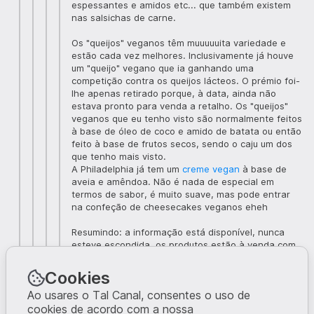
espessantes e amidos etc... que também existem
nas salsichas de carne.
Os "queijos" veganos têm muuuuuita variedade e
estão cada vez melhores. Inclusivamente já houve
um "queijo" vegano que ia ganhando uma
competição contra os queijos lácteos. O prémio foi-
lhe apenas retirado porque, à data, ainda não
estava pronto para venda a retalho. Os "queijos"
veganos que eu tenho visto são normalmente feitos
à base de óleo de coco e amido de batata ou então
feito à base de frutos secos, sendo o caju um dos
que tenho mais visto.
A Philadelphia já tem um
creme vegan
à base de
aveia e amêndoa. Não é nada de especial em
termos de sabor, é muito suave, mas pode entrar
na confeção de cheesecakes veganos eheh
Resumindo: a informação está disponível, nunca
esteve escondida, os produtos estão à venda com
aprovação de segurança. Portanto, se houver
dúvidas relativamente aos ingredientes utilizados, é
Cookies
só conferir a etiqueta.
Ao usares o Tal Canal, consentes o uso de
4
cookies de acordo com a nossa