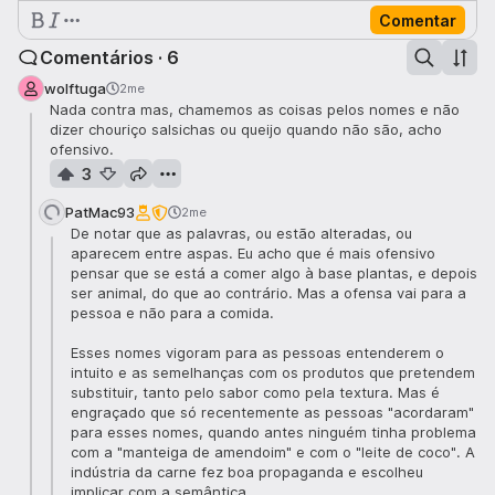
Comentar
Comentários · 6
wolftuga
2me
Nada contra mas, chamemos as coisas pelos nomes e não
dizer chouriço salsichas ou queijo quando não são, acho
ofensivo.
3
PatMac93
2me
De notar que as palavras, ou estão alteradas, ou
aparecem entre aspas. Eu acho que é mais ofensivo
pensar que se está a comer algo à base plantas, e depois
ser animal, do que ao contrário. Mas a ofensa vai para a
pessoa e não para a comida.
Esses nomes vigoram para as pessoas entenderem o
intuito e as semelhanças com os produtos que pretendem
substituir, tanto pelo sabor como pela textura. Mas é
engraçado que só recentemente as pessoas "acordaram"
para esses nomes, quando antes ninguém tinha problema
com a "manteiga de amendoim" e com o "leite de coco". A
indústria da carne fez boa propaganda e escolheu
implicar com a semântica.