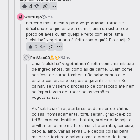
4
wolftuga
2me
Percebo mas, mesmo para vegetarianos torna-se
difícil saber o que estão a comer, uma salsicha é de
porco ou aves ou um queijo é feito com leite, uma
"salsicha" vegetariana é feita com o quê? E o queijo?
2
PatMac93
2me
Uma "salsicha" vegetariana é feita com uma mistura
de ingredientes, tal como as de carne. Quem come
salsicha de carne também não sabe bem o que
está a comer, isso eu posso garantir ahahah Se
calhar, se vissem o processo de confecção até nem
se importavam de trocar pelas versões
vegetarianas.
As "salsichas" vegetarianas podem ser de várias
coisas, nomeadamente, tofu, seitan, grão-de-bico,
feijão-branco, lentilhas, batata, proteína de soja ou
ervilha também é muito comum, beterraba, cenoura,
cebola, alho, várias ervas... e depois coisas para
melhorar textura e sabor como o aroma de fumo,