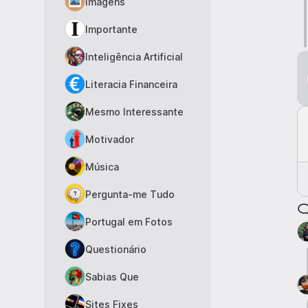
Imagens
Importante
Inteligência Artificial
Literacia Financeira
Mesmo Interessante
Motivador
Música
Pergunta-me Tudo
Portugal em Fotos
Questionário
Sabias Que
Sites Fixes