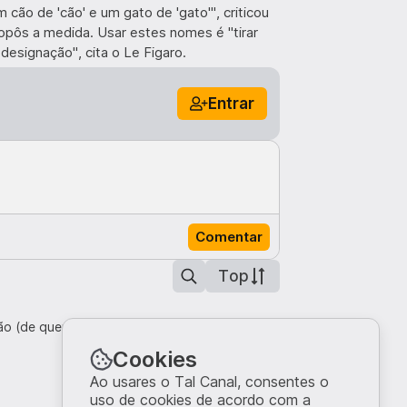
 cão de 'cão' e um gato de 'gato'", criticou
opôs a medida. Usar estes nomes é "tirar
esignação", cita o Le Figaro.
Entrar
Comentar
Top
ção (de quem faz estas votações)
Cookies
Ao usares o Tal Canal, consentes o
uso de cookies de acordo com a