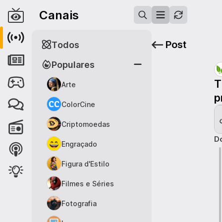
Canais
Post
Todos
Populares
T
Arte
p
ColorCine
Criptomoedas
Do
Engraçado
Figura d'Estilo
Filmes e Séries
Fotografia