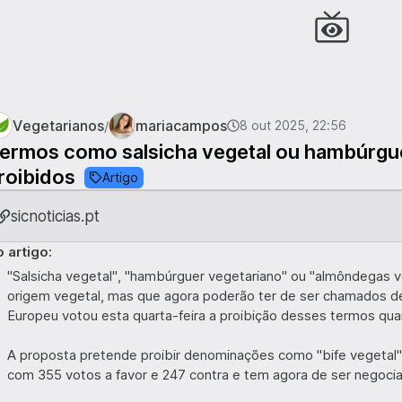
Vegetarianos
mariacampos
/
8 out 2025, 22:56
ermos como salsicha vegetal ou hambúrgue
roibidos
Artigo
sicnoticias.pt
 artigo:
"Salsicha vegetal", "hambúrguer vegetariano" ou "almôndegas
origem vegetal, mas que agora poderão ter de ser chamados de
Europeu votou esta quarta-feira a proibição desses termos qua
A proposta pretende proibir denominações como "bife vegetal"
com 355 votos a favor e 247 contra e tem agora de ser nego